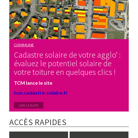
COMMUNE
Cadastre solaire de votre agglo’ :
évaluez le potentiel solaire de
votre toiture en quelques clics !
TCM lance le site
tcm.cadastre-solaire.fr
LIRE LA SUITE
ACCÈS RAPIDES