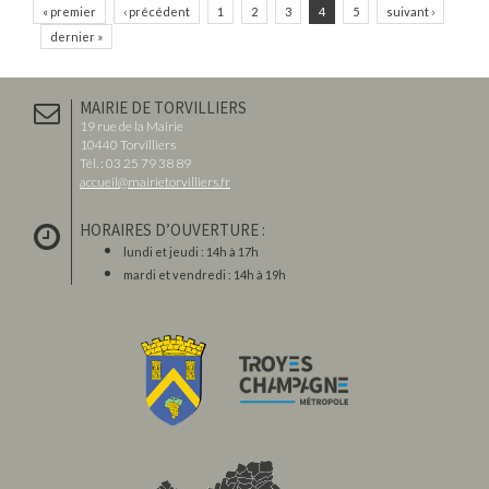
« premier
‹ précédent
1
2
3
4
5
suivant ›
dernier »
MAIRIE DE TORVILLIERS
19 rue de la Mairie
10440 Torvilliers
Tél. : 03 25 79 38 89
accueil@mairietorvilliers.fr
HORAIRES D’OUVERTURE :
lundi et jeudi : 14h à 17h
mardi et vendredi : 14h à 19h