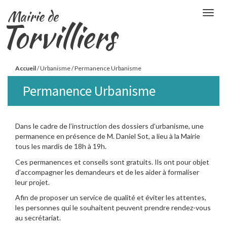
Aller
Mairie de
Togg
au
Torvilliers
navig
contenu
principal
Vous
Accueil
/
Urbanisme
/
Permanence Urbanisme
êtes
Permanence Urbanisme
ici
Dans le cadre de l’instruction des dossiers d’urbanisme, une
permanence en présence de M. Daniel Sot, a lieu à la Mairie
tous les mardis de 18h à 19h.
Ces permanences et conseils sont gratuits. Ils ont pour objet
d’accompagner les demandeurs et de les aider à formaliser
leur projet.
Afin de proposer un service de qualité et éviter les attentes,
les personnes qui le souhaitent peuvent prendre rendez-vous
au secrétariat.