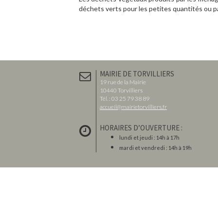
déchets verts pour les petites quantités ou p
MAIRIE DE TORVILLIERS
19 rue de la Mairie
10440 Torvilliers
Tél. : 03 25 79 38 89
accueil@mairietorvilliers.fr
HORAIRES D’OUVERTURE :
lundi et jeudi : 14h à 17h
mardi et vendredi : 14h à 19h