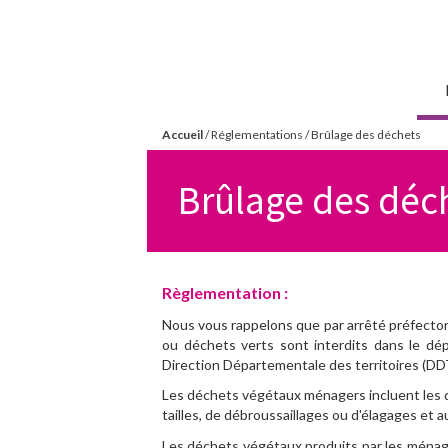
Aller
Mairie de
au
Torvilliers
contenu
principal
Accueil
/
Réglementations
/
Brûlage des déchets
Vous
Brûlage des déc
êtes
ici
Règlementation :
Nous vous rappelons que par arrêté préfectora
ou déchets verts sont interdits dans le dépa
Direction Départementale des territoires (DDT
Les déchets végétaux ménagers incluent les déc
tailles, de débroussaillages ou d'élagages et 
Les déchets végétaux produits par les ménages