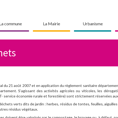
La commune
La Mairie
Urbanisme
hets
l du 21 août 2007 et en application du règlement sanitaire départemental,
rtement. S’agissant des activités agricoles ou viticoles, les dérogati
- service économie rurale et forestière) sont strictement réservées au
hets verts dits de jardin : herbes, résidus de tontes, feuilles, aiguille
autres résidus végétaux.
 doivent être valorisés par le compostage, le broyage ou, à défaut, par