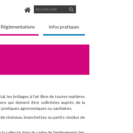
Formulaire
Rechercher
de
Réglementations
Infos pratiques
recherche
 les brûlages à l’air libre de toutes matières
ons qui doivent être sollicitées auprès de la
x pratiques agronomiques ou sanitaires.
s de résineux, branchettes ou petits résidus de
 la collecte dans le cadre de l'enlèvement des