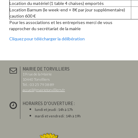
Location du matériel (1 table 4 chaises) emportés
Location Barnum (le week-end + 8€ par jour supplémentaire)
caution 600 €
Pour les associations et les entreprises merci de vous
rapprocher du secrétariat de la mairie
Cliquez pour télécharger la délibération
MAIRIE DE TORVILLIERS
19 rue de la Mairie
10440 Torvilliers
Tél. : 03 25 79 38 89
accueil@mairietorvilliers.fr
HORAIRES D’OUVERTURE :
lundi et jeudi : 14h à 17h
mardi et vendredi : 14h à 19h