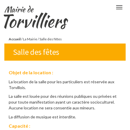
Aller
Mairie de
Togg
au
Torvilliers
navig
contenu
principal
Vous
Accueil
/
La Mairie
/
Salle des fêtes
êtes
Salle des fêtes
ici
Objet de la location :
La location de la salle pour les particuliers est réservée aux
Torvillois.
La salle est louée pour des réunions publiques ou privées et
pour toute manifestation ayant un caractère socioculturel.
Aucune location ne sera consentie aux mineurs.
La diffusion de musique est interdite.
Capacité :