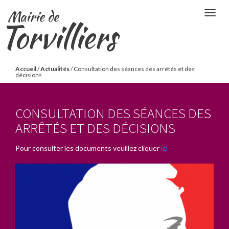
Aller
Mairie de
Togg
au
Torvilliers
navig
contenu
principal
Vous
Accueil
/
Actualités
/
Consultation des séances des arrêtés et des
décisions
êtes
ici
CONSULTATION DES SÉANCES DES
ARRÊTÉS ET DES DÉCISIONS
Pour consulter les documents veuillez cliquer
ici