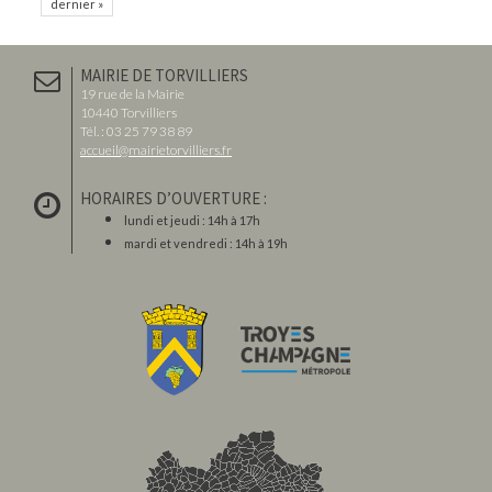
dernier »
MAIRIE DE TORVILLIERS
19 rue de la Mairie
10440 Torvilliers
Tél. : 03 25 79 38 89
accueil@mairietorvilliers.fr
HORAIRES D’OUVERTURE :
lundi et jeudi : 14h à 17h
mardi et vendredi : 14h à 19h