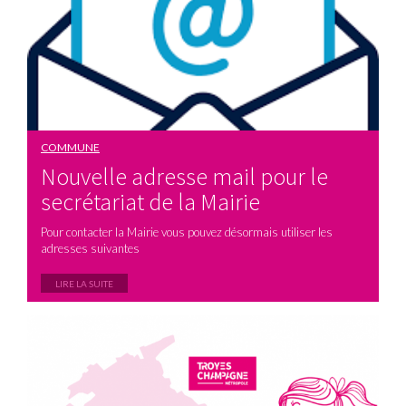
COMMUNE
Nouvelle adresse mail pour le
secrétariat de la Mairie
Pour contacter la Mairie vous pouvez désormais utiliser les
adresses suivantes
LIRE LA SUITE