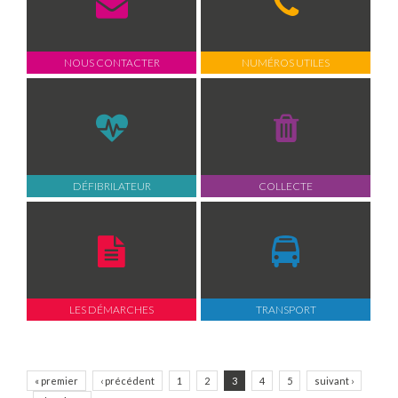
NOUS CONTACTER
NUMÉROS UTILES
DÉFIBRILATEUR
COLLECTE
LES DÉMARCHES
TRANSPORT
« premier
‹ précédent
1
2
3
4
5
suivant ›