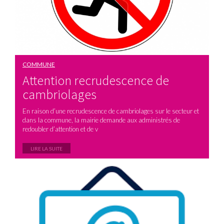
COMMUNE
Attention recrudescence de
cambriolages
En raison d’une recrudescence de cambriolages sur le secteur et
dans la commune, la mairie demande aux administrés de
redoubler d’attention et de v
LIRE LA SUITE