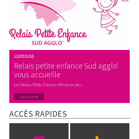
COMMUNE
Relais petite enfance Sud agglo'
vous accueille
Les Relais Petite Enfance offrent un lieu...
LIRE LA SUITE
ACCÈS RAPIDES