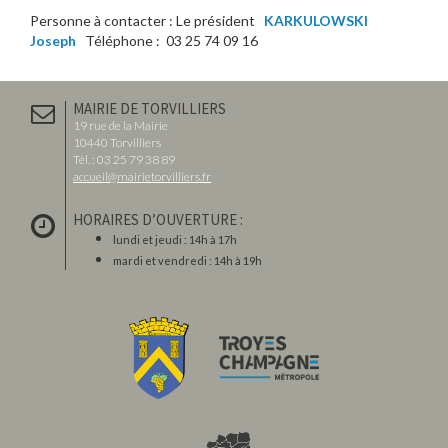
Personne à contacter : Le président
KARKULOWSKI
Joseph
Téléphone : 03 25 74 09 16
MAIRIE DE TORVILLIERS
19 rue de la Mairie
10440 Torvilliers
Tél. : 03 25 79 38 89
accueil@mairietorvilliers.fr
HORAIRES D’OUVERTURE :
lundi et jeudi : 14h à 17h
mardi et vendredi : 14h à 19h