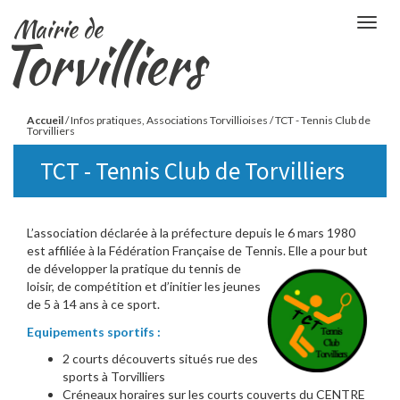
Aller
Mairie de
Togg
au
Torvilliers
navig
contenu
principal
Vous
Accueil
/
Infos pratiques, Associations Torvillioises
/
TCT - Tennis Club de
Torvilliers
êtes
TCT - Tennis Club de Torvilliers
ici
L’association déclarée à la préfecture depuis le 6 mars 1980
est affiliée à la Fédération Française de Tennis. Elle a pour but
de d
évelopper la pratique du tennis de
loisir, de compétition et d’initier les jeunes
de 5 à 14 ans à ce sport.
Equipements sportifs :
2 courts découverts situés rue des
sports à Torvilliers
Créneaux horaires sur les courts couverts du CENTRE