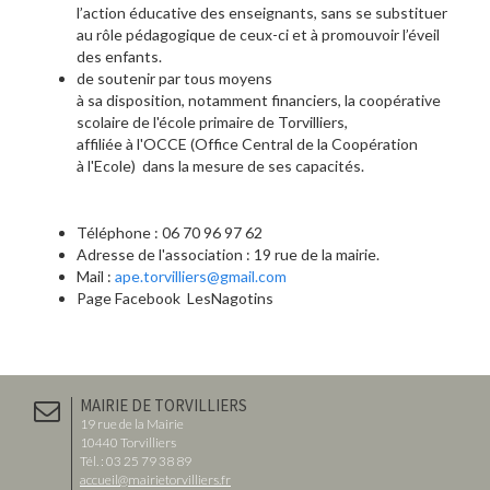
l’action éducative des enseignants, sans se substituer
au rôle pédagogique de ceux-ci et à promouvoir l’éveil
des enfants.
de soutenir par tous moyens
à sa disposition, notamment financiers, la coopérative
scolaire de l'école primaire de Torvilliers,
affiliée à l'OCCE (Office Central de la Coopération
à l'Ecole) dans la mesure de ses capacités.
Téléphone :
06 70 96 97 62
Adresse de l'association : 19 rue de la mairie.
Mail :
ape.torvilliers@gmail.com
Page Facebook LesNagotins
MAIRIE DE TORVILLIERS
19 rue de la Mairie
10440 Torvilliers
Tél. : 03 25 79 38 89
accueil@mairietorvilliers.fr