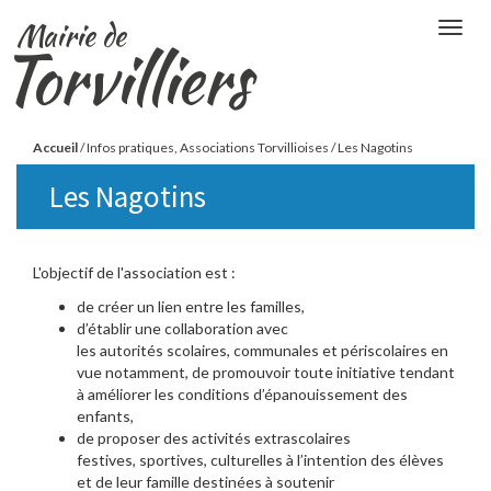
Aller
Mairie de
Togg
au
Torvilliers
navig
contenu
principal
Vous
Accueil
/
Infos pratiques, Associations Torvillioises
/
Les Nagotins
êtes
Les Nagotins
ici
L'objectif de l'association est :
de créer un lien entre les familles,
d’établir une collaboration avec
les autorités scolaires, communales et périscolaires en
vue notamment, de promouvoir toute initiative tendant
à améliorer les conditions d’épanouissement des
enfants,
de proposer des activités extrascolaires
festives, sportives, culturelles à l’intention des élèves
et de leur famille destinées à soutenir