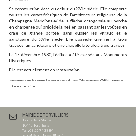
Sa construction date du début du XVIe siècle. Elle comporte
toutes les caractéristiques de l’architecture religieuse de la
Champagne Méridionale/ de la flèche octogonale au porche
en charpente qui précède la nef, en passant par les voûtes en
craie de grande portée, sans oublier les vitraux et le
sanctuaire du XVIe siècle. Elle possède une nef à trois
travées, un sanctuaire et une chapelle latérale à trois travées
Le 15 décembre 1980, l’édifice a été classée aux Monuments
Historiques.
Elle est actuellement en restauration.
Tous ces renseignements proviennent de documents des archives de l’Aube, document de l’AUDART, monuments
historiques, Base Mérimée.
MAIRIE DE TORVILLIERS
19 rue de la Mairie
10440 Torvilliers
Tél. : 03 25 79 38 89
accueil@mairietorvilliers.fr