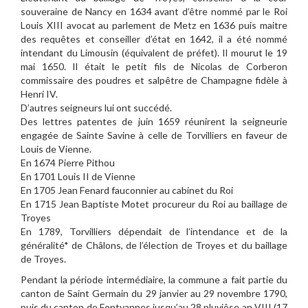
souveraine de Nancy en 1634 avant d’être nommé par le Roi
Louis XIII avocat au parlement de Metz en 1636 puis maitre
des requêtes et conseiller d’état en 1642, il a été nommé
intendant du Limousin (équivalent de préfet). Il mourut le 19
mai 1650. Il était le petit fils de Nicolas de Corberon
commissaire des poudres et salpêtre de Champagne fidèle à
Henri IV.
D’autres seigneurs lui ont succédé.
Des lettres patentes de juin 1659 réunirent la seigneurie
engagée de Sainte Savine à celle de Torvilliers en faveur de
Louis de Vienne.
En 1674 Pierre Pithou
En 1701 Louis II de Vienne
En 1705 Jean Fenard fauconnier au cabinet du Roi
En 1715 Jean Baptiste Motet procureur du Roi au baillage de
Troyes
En 1789, Torvilliers dépendait de l’intendance et de la
généralité* de Châlons, de l’élection de Troyes et du baillage
de Troyes.
Pendant la période intermédiaire, la commune a fait partie du
canton de Saint Germain du 29 janvier au 29 novembre 1790,
puis du canton de Fontvannes jusqu’au 28 pluviôse an VIII (17