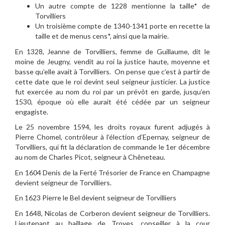
Un autre compte de 1228 mentionne la taille* de
Torvilliers
Un troisième compte de 1340-1341 porte en recette la
taille et de menus cens*, ainsi que la mairie.
En 1328, Jeanne de Torvilliers, femme de Guillaume, dit le
moine de Jeugny, vendit au roi la justice haute, moyenne et
basse qu’elle avait à Torvilliers. On pense que c’est à partir de
cette date que le roi devint seul seigneur justicier. La justice
fut exercée au nom du roi par un prévôt en garde, jusqu’en
1530, époque où elle aurait été cédée par un seigneur
engagiste.
Le 25 novembre 1594, les droits royaux furent adjugés à
Pierre Chomel, contrôleur à l’élection d’Epernay, seigneur de
Torvilliers, qui fit la déclaration de commande le 1er décembre
au nom de Charles Picot, seigneur à Chêneteau.
En 1604 Denis de la Ferté Trésorier de France en Champagne
devient seigneur de Torvilliers.
En 1623 Pierre le Bel devient seigneur de Torvilliers
En 1648, Nicolas de Corberon devient seigneur de Torvilliers.
Lieutenant au baillage de Troyes, conseiller à la cour