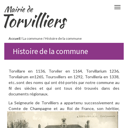
Aller
Mairie de
Togg
au
Torvilliers
navig
contenu
principal
Vous
Accueil
/
La commune
/
Histoire de la commune
êtes
Histoire de la commune
ici
Torvillare en 1136, Torviler en 1164, Torvillarium 1236,
Torvilairum en1265, Toursvillers en 1292, Torvilleria en 1338,
etc..sont des noms qui ont été portés par notre commune au
fil des siècles et qui ont tous été trouvés dans des
documents régionaux.
La Seigneurie de Torvilliers a appartenu successivement au
Comte de Champag
ne et au Roi de France, son héritier,