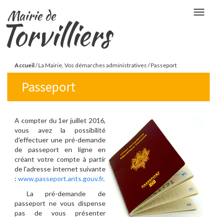
Aller
Mairie de
Togg
au
Torvilliers
navig
contenu
principal
Vous
Accueil
/
La Mairie, Vos démarches administratives
/
Passeport
êtes
Passeport
ici
A compte
r du 1er juillet 2016,
vous avez la possibilité
d'effectuer une pré-demande
de passeport en ligne en
créant votre compte à partir
de l'adresse internet suivante
:
www.passeport.ants.gouv.fr
.
La pré-demande de
passeport ne vous dispense
pas de vous présenter