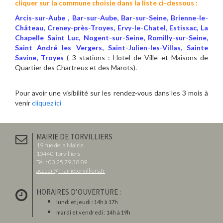
cliquer sur la commune choisie dans la liste ci-dessous :
Arcis-sur-Aube , Bar-sur-Aube, Bar-sur-Seine, Brienne-le-
Château, Creney-près-Troyes, Ervy-le-Chatel, Estissac, La
Chapelle Saint Luc, Nogent-sur-Seine, Romilly-sur-Seine,
Saint André les Vergers, Saint-Julien-les-Villas, Sainte
Savine, Troyes
( 3 stations : Hotel de Ville et Maisons de
Quartier des Chartreux et des Marots).
Pour avoir une visibilité sur les rendez-vous dans les 3 mois à
venir
cliquez ici
MAIRIE DE TORVILLIERS
19 rue de la Mairie
10440 Torvilliers
Tél. : 03 25 79 38 89
accueil@mairietorvilliers.fr
HORAIRES D’OUVERTURE :
lundi et jeudi : 14h à 17h
mardi et vendredi : 14h à 19h