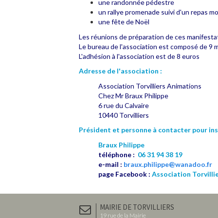
une randonnée pédestre
un rallye promenade suivi d'un repas mo
une fête de Noël
Les réunions de préparation de ces manifestati
Le bureau de l'association est composé de 9
L'adhésion à l'association est de 8 euros
Adresse de l'association :
Association Torvilliers Animations
Chez Mr Braux Philippe
6 rue du Calvaire
10440 Torvilliers
Président et personne à contacter pour in
Braux Philippe
téléphone :
06 31 94 38 19
e-mail :
braux.philippe@wanadoo.fr
page Facebook :
Association Torvilli
MAIRIE DE TORVILLIERS
19 rue de la Mairie