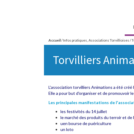
Aller
Mairie de
au
Torvilliers
contenu
principal
Accueil
/
Infos pratiques, Associations Torvillioises
/
T
Vous
Torvilliers Anim
êtes
ici
L'association torvilliers Animations a été créé le
Elle a pour but d'organiser et de promouvoir les
Les principales manifestations de l'associa
les festivités du 14 juillet
le marché des produits du terroir et de l
uen bourse de puériculture
un loto