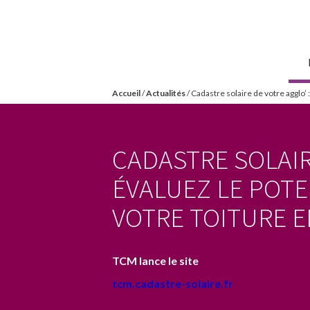
Aller
Mairie de
au
Torvilliers
contenu
principal
Accueil
/
Actualités
/
Cadastre solaire de votre agglo’ :
Vous
êtes
CADASTRE SOLAIR
ici
ÉVALUEZ LE POTE
VOTRE TOITURE E
TCM lance le site
tcm.cadastre-solaire.fr