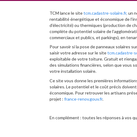
TCM lance le site
tcm.cadastre-solaire.fr,
un no
rentabilité énergétique et économique de l’in
d’électricité) ou thermiques (production de c
complète du potentiel solaire de l’agglomérati
commerciaux et publics, et parkings), en tenant
Pour savoir si la pose de panneaux solaires sur 
saisir votre adresse sur le site
tcm.cadastre-so
exploitable de votre toiture. Gratuit et n’eng
des simulations financières, selon que vous 
votre installation solaire.
Ce site vous donne les premières informations
solaires. Le potentiel et le coût précis doiven
économique. Pour retrouver les artisans prés
projet :
france-renov.gouv.fr
.
En complément : toutes les réponses à vos q