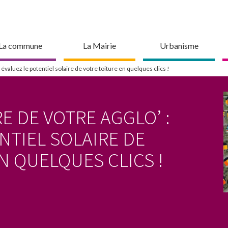
La commune
La Mairie
Urbanisme
 évaluez le potentiel solaire de votre toiture en quelques clics !
E DE VOTRE AGGLO’ :
NTIEL SOLAIRE DE
N QUELQUES CLICS !