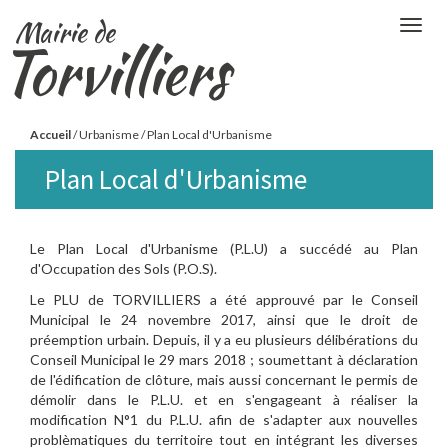
Aller
Mairie de
Togg
au
Torvilliers
navig
contenu
principal
Vous
Accueil
/
Urbanisme
/
Plan Local d'Urbanisme
êtes
Plan Local d'Urbanisme
ici
Le Plan Local d'Urbanisme (P.L.U) a succédé au Plan
d'Occupation des Sols (P.O.S).
Le PLU de TORVILLIERS a été approuvé par le Conseil
Municipal le 24 novembre 2017, ainsi que le droit de
préemption urbain. Depuis, il y a eu plusieurs délibérations du
Conseil Municipal le 29 mars 2018 ; soumettant à déclaration
de l'édification de clôture, mais aussi concernant le permis de
démolir dans le P.L.U. et en s'engageant à réaliser la
modification N°1 du P.L.U. afin de s'adapter aux nouvelles
problèmatiques du territoire tout en intégrant les diverses