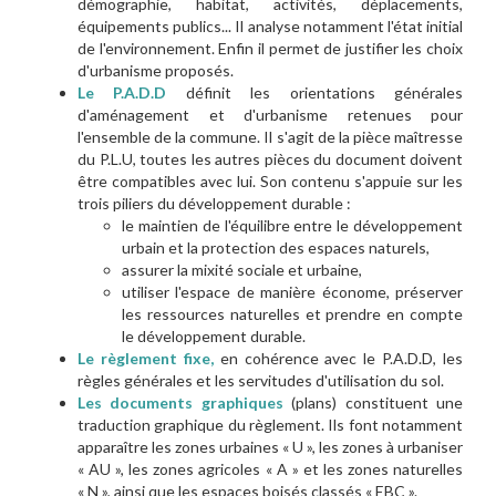
démographie, habitat, activités, déplacements,
équipements publics... Il analyse notamment l'état initial
de l'environnement. Enfin il permet de justifier les choix
d'urbanisme proposés.
Le P.A.D.D
définit les orientations générales
d'aménagement et d'urbanisme retenues pour
l'ensemble de la commune. Il s'agit de la pièce maîtresse
du P.L.U, toutes les autres pièces du document doivent
être compatibles avec lui. Son contenu s'appuie sur les
trois piliers du développement durable :
le maintien de l'équilibre entre le développement
urbain et la protection des espaces naturels,
assurer la mixité sociale et urbaine,
utiliser l'espace de manière économe, préserver
les ressources naturelles et prendre en compte
le développement durable.
Le règlement fixe,
en cohérence avec le P.A.D.D, les
règles générales et les servitudes d'utilisation du sol.
Les documents graphiques
(plans) constituent une
traduction graphique du règlement. Ils font notamment
apparaître les zones urbaines « U », les zones à urbaniser
« AU », les zones agricoles « A » et les zones naturelles
« N », ainsi que les espaces boisés classés « EBC ».