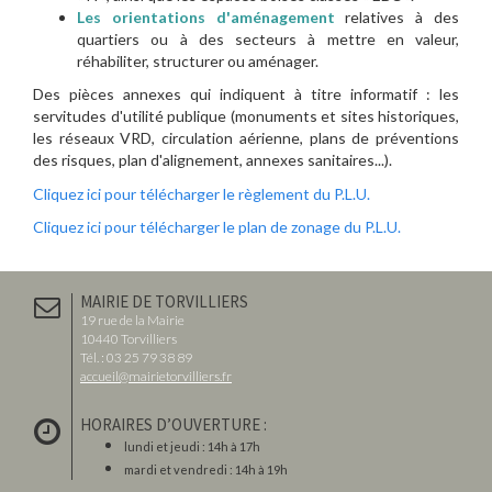
Les orientations d'aménagement
relatives à des
quartiers ou à des secteurs à mettre en valeur,
réhabiliter, structurer ou aménager.
Des pièces annexes qui indiquent à titre informatif : les
servitudes d'utilité publique (monuments et sites historiques,
les réseaux VRD, circulation aérienne, plans de préventions
des risques, plan d'alignement, annexes sanitaires...).
Cliquez ici pour télécharger le règlement du P.L.U.
Cliquez ici pour télécharger le plan de zonage du P.L.U.
MAIRIE DE TORVILLIERS
19 rue de la Mairie
10440 Torvilliers
Tél. : 03 25 79 38 89
accueil@mairietorvilliers.fr
HORAIRES D’OUVERTURE :
lundi et jeudi : 14h à 17h
mardi et vendredi : 14h à 19h