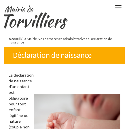
Aller
Mairie de
Togg
au
Torvilliers
navig
contenu
principal
Vous
Accueil
/
La Mairie, Vos démarches administratives
/
Déclaration de
naissance
êtes
Déclaration de naissance
ici
La déclaration
de naissance
d’un enfant
est
obligatoire
pour tout
enfant,
légitime ou
naturel
(couple non