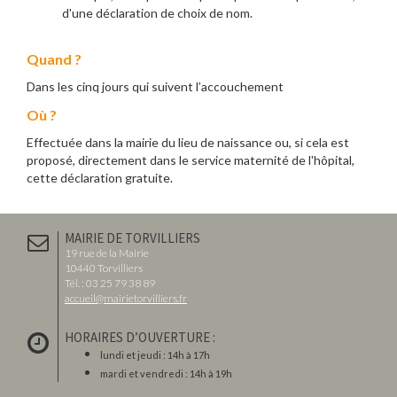
d'une déclaration de choix de nom.
Quand ?
Dans les cinq jours qui suivent l’accouchement
Où ?
Effectuée dans la mairie du lieu de naissance ou, si cela est
proposé, directement dans le service maternité de l'hôpital,
cette déclaration gratuite.
MAIRIE DE TORVILLIERS
19 rue de la Mairie
10440 Torvilliers
Tél. : 03 25 79 38 89
accueil@mairietorvilliers.fr
HORAIRES D’OUVERTURE :
lundi et jeudi : 14h à 17h
mardi et vendredi : 14h à 19h