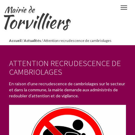
Aller
Mairie de
Togg
au
Torvilliers
navig
contenu
principal
Vous
Accueil
/
Actualités
/
Attention recrudescence de cambriolages
êtes
ici
ATTENTION RECRUDESCENCE DE
CAMBRIOLAGES
En raison d’une recrudescence de cambriolages sur le secteur
et dans la commune, la mairie demande aux administrés de
redoubler d’attention et de vigilance.