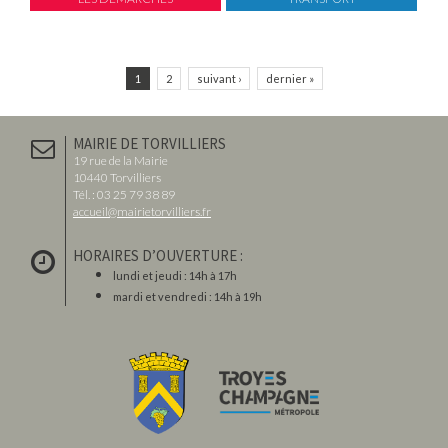
1
2
suivant ›
dernier »
MAIRIE DE TORVILLIERS
19 rue de la Mairie
10440 Torvilliers
Tél. : 03 25 79 38 89
accueil@mairietorvilliers.fr
HORAIRES D’OUVERTURE :
lundi et jeudi : 14h à 17h
mardi et vendredi : 14h à 19h