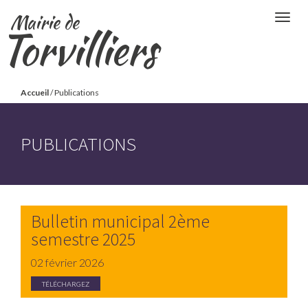
Aller
Mairie de
Togg
au
Torvilliers
navig
contenu
principal
Vous
Accueil
/
Publications
êtes
ici
PUBLICATIONS
Bulletin municipal 2ème
semestre 2025
02 février 2026
TÉLÉCHARGEZ