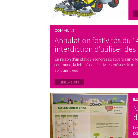
COMMUNE
Annulation festivités du 14 
interdiction d'utiliser des
En raison d'un état de sècheresse sévère sur le ter
commune, la totalité des festivités prévues le mar
sont annulées
LIRE LA SUITE
IN
N
d
Le
pé