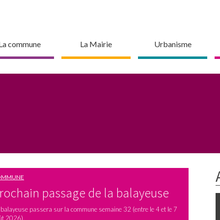
La commune
La Mairie
Urbanisme
OMMUNE
rochain passage de la balayeuse
 balayeuse passera sur la commune semaine 32 (entre le 4 et le 7
ût 2026).