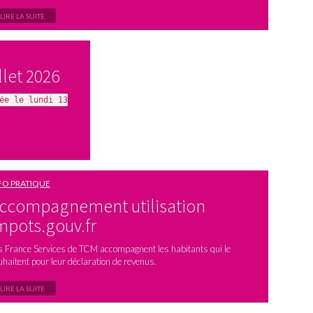
LIRE LA SUITE
llet 2026
ée le lundi 13
FO PRATIQUE
ccompagnement utilisation
mpots.gouv.fr
s France Services de TCM accompagnent les habitants qui le
uhaitent pour leur déclaration de revenus.
LIRE LA SUITE