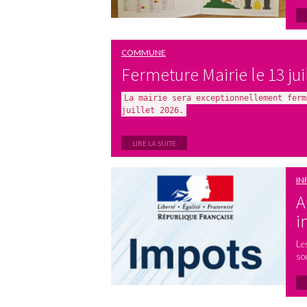
COMMUNE
Fermeture Mairie le 13 jui
La mairie sera exceptionnellement ferm
juillet 2026.
LIRE LA SUITE
IN
A
i
Le
so