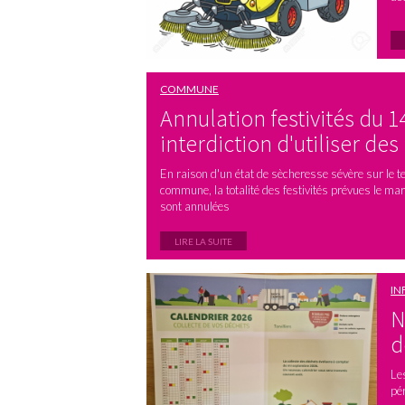
COMMUNE
Annulation festivités du 14 
interdiction d'utiliser des
En raison d'un état de sècheresse sévère sur le ter
commune, la totalité des festivités prévues le mar
sont annulées
LIRE LA SUITE
IN
N
d
Le
pé