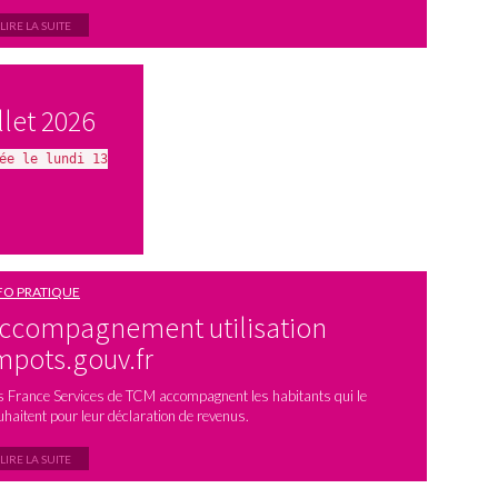
LIRE LA SUITE
llet 2026
ée le lundi 13
FO PRATIQUE
ccompagnement utilisation
mpots.gouv.fr
s France Services de TCM accompagnent les habitants qui le
uhaitent pour leur déclaration de revenus.
LIRE LA SUITE