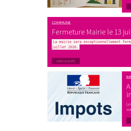
COMMUNE
Fermeture Mairie le 13 jui
La mairie sera exceptionnellement ferm
juillet 2026.
LIRE LA SUITE
IN
A
i
Le
so