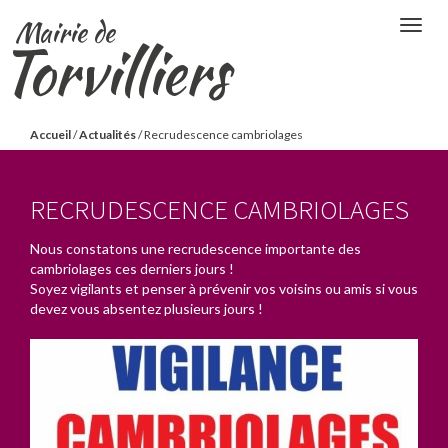
Aller
Mairie de
Togg
au
Torvilliers
navig
contenu
principal
Vous
Accueil
/
Actualités
/
Recrudescence cambriolages
êtes
ici
RECRUDESCENCE CAMBRIOLAGES
Nous constatons une recrudescence importante des
cambriolages ces derniers jours !
Soyez vigilants et penser à prévenir vos voisins ou amis si vous
devez vous absentez plusieurs jours !