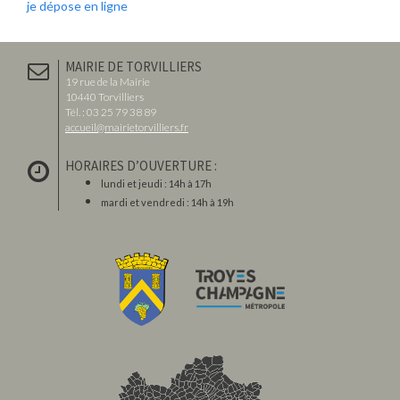
je dépose en ligne
MAIRIE DE TORVILLIERS
19 rue de la Mairie
10440 Torvilliers
Tél. : 03 25 79 38 89
accueil@mairietorvilliers.fr
HORAIRES D’OUVERTURE :
lundi et jeudi : 14h à 17h
mardi et vendredi : 14h à 19h