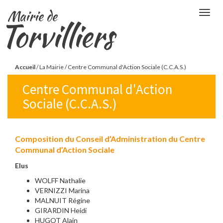
Aller
Mairie de
Togg
au
Torvilliers
navig
contenu
principal
Vous
Accueil
/
La Mairie
/
Centre Communal d'Action Sociale (C.C.A.S.)
êtes
Centre Communal d'Action
ici
Sociale (C.C.A.S.)
Composition du Conseil d’Administration du Centre
Communal d’Action Sociale
Elus
WOLFF Nathalie
VERNIZZI Marina
MALNUIT Régine
GIRARDIN Heidi
HUGOT Alain