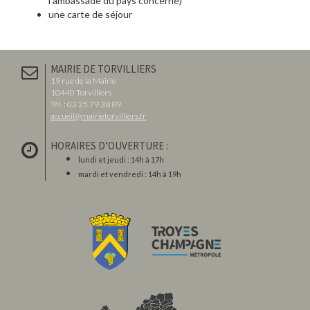
l'ambassade du pays concerné)
une carte de séjour
MAIRIE DE TORVILLIERS
19 rue de la Mairie
10440 Torvilliers
Tél. : 03 25 79 38 89
accueil@mairietorvilliers.fr
HORAIRES D’OUVERTURE :
lundi et jeudi : 14h à 17h
mardi et vendredi : 14h à 19h