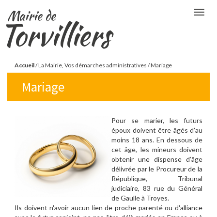
Aller
Mairie de
Togg
au
Torvilliers
navig
contenu
principal
Vous
Accueil
/
La Mairie, Vos démarches administratives
/
Mariage
êtes
Mariage
ici
Pour se marier, les futurs
époux doivent être âgés d’au
moins 18 ans. En dessous de
cet âge, les mineurs doivent
obtenir une dispense d’âge
délivrée par le Procureur de la
République, Tribunal
judiciaire, 83 rue du Général
de Gaulle à Troyes.
Ils doivent n'
avoir aucun lien de proche parenté ou d'alliance