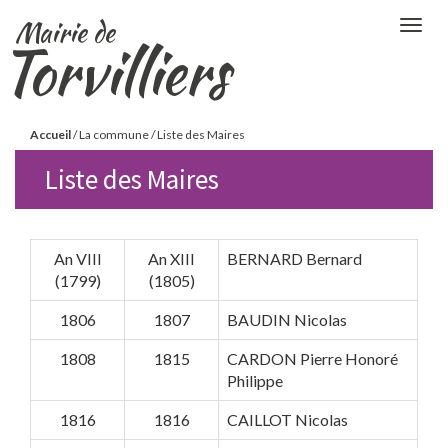
Aller
Mairie de
Togg
au
Torvilliers
navig
contenu
principal
Vous
Accueil
/
La commune
/
Liste des Maires
êtes
Liste des Maires
ici
An VIII
An XIII
BERNARD Bernard
(1799)
(1805)
1806
1807
BAUDIN Nicolas
1808
1815
CARDON Pierre Honoré
Philippe
1816
1816
CAILLOT Nicolas