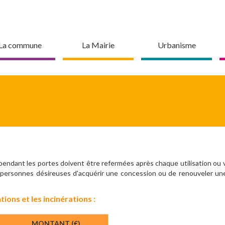
La commune
La Mairie
Urbanisme
ndant les portes doivent être refermées après chaque utilisation ou vis
s personnes désireuses d'acquérir une concession ou de renouveler un
ions et les incinérations :
MONTANT (€)