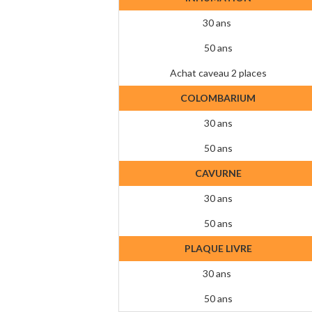
30 ans
50 ans
Achat caveau 2 places
COLOMBARIUM
30 ans
50 ans
CAVURNE
30 ans
50 ans
PLAQUE LIVRE
30 ans
50 ans