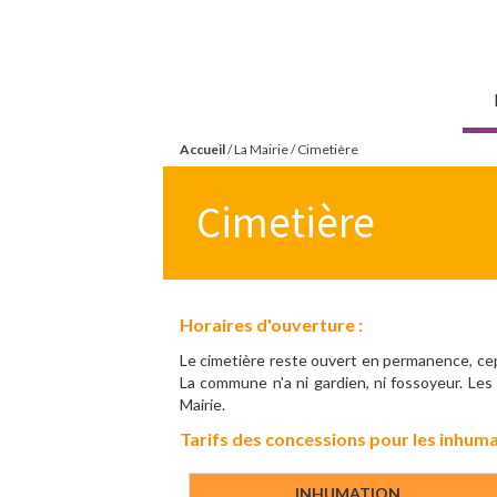
Aller
Mairie de
au
Torvilliers
contenu
principal
Accueil
/
La Mairie
/
Cimetière
Vous
Cimetière
êtes
ici
Horaires d'ouverture :
Le cimetière reste ouvert en permanence, cepe
La commune n'a ni gardien, ni fossoyeur. Le
Mairie.
Tarifs des concessions pour les inhumat
INHUMATION