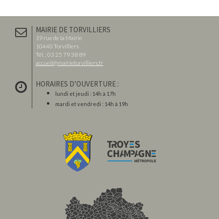
MAIRIE DE TORVILLIERS
19 rue de la Mairie
10440 Torvilliers
Tél. : 03 25 79 38 89
accueil@mairietorvilliers.fr
HORAIRES D’OUVERTURE :
lundi et jeudi : 14h à 17h
mardi et vendredi : 14h à 19h