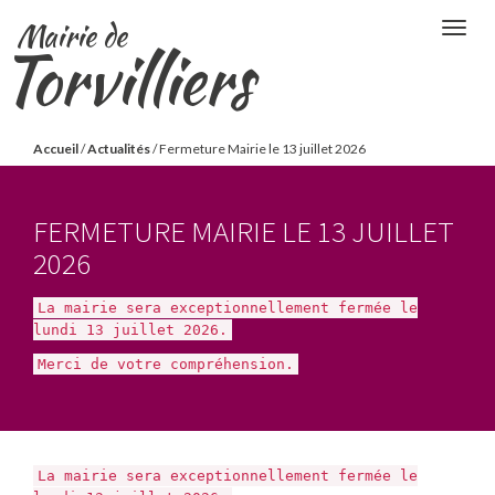
Aller
Mairie de
Togg
au
Torvilliers
navig
contenu
principal
Vous
Accueil
/
Actualités
/
Fermeture Mairie le 13 juillet 2026
êtes
ici
FERMETURE MAIRIE LE 13 JUILLET
2026
La mairie sera exceptionnellement fermée le
lundi 13 juillet 2026.
Merci de votre compréhension.
La mairie sera exceptionnellement fermée le