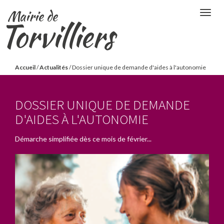
Aller
Mairie de
Togg
au
Torvilliers
navig
contenu
principal
Vous
Accueil
/
Actualités
/
Dossier unique de demande d'aides à l'autonomie
êtes
ici
DOSSIER UNIQUE DE DEMANDE
D'AIDES À L'AUTONOMIE
Démarche simplifiée dès ce mois de février...